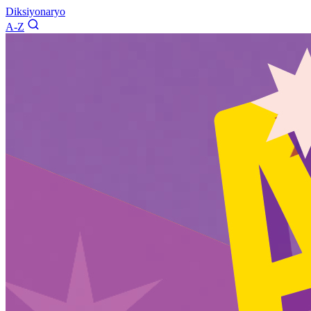
Diksiyonaryo
A-Z