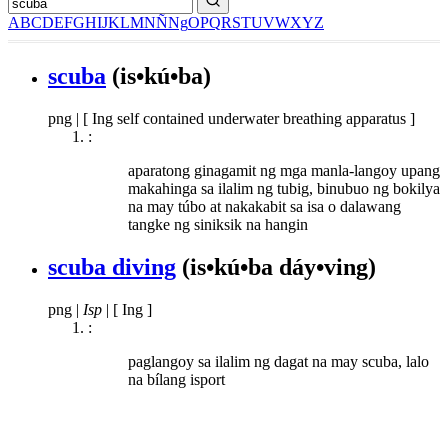
A
B
C
D
E
F
G
H
I
J
K
L
M
N
Ñ
Ng
O
P
Q
R
S
T
U
V
W
X
Y
Z
scuba
(is•kú•ba)
png
|
[ Ing self contained underwater breathing apparatus ]
:
aparatong ginagamit ng mga manla-langoy upang
makahinga sa ilalim ng tubig, binubuo ng bokilya
na may túbo at nakakabit sa isa o dalawang
tangke ng siniksik na hangin
scuba diving
(is•kú•ba dáy•ving)
png
|
Isp
|
[ Ing ]
:
paglangoy sa ilalim ng dagat na may scuba, lalo
na bílang isport