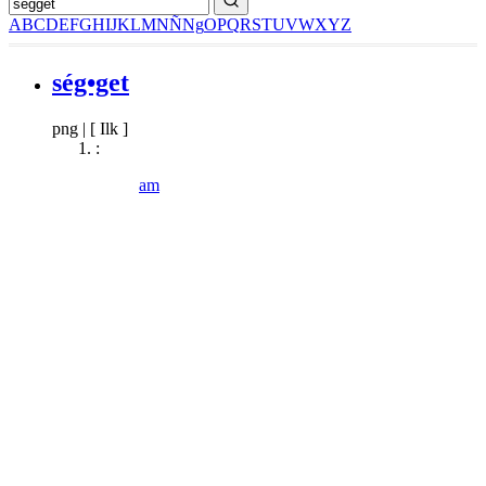
A
B
C
D
E
F
G
H
I
J
K
L
M
N
Ñ
Ng
O
P
Q
R
S
T
U
V
W
X
Y
Z
ség•get
png
|
[ Ilk ]
:
am