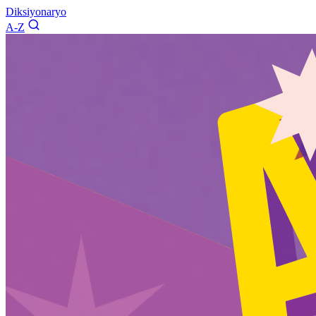
Diksiyonaryo
A-Z