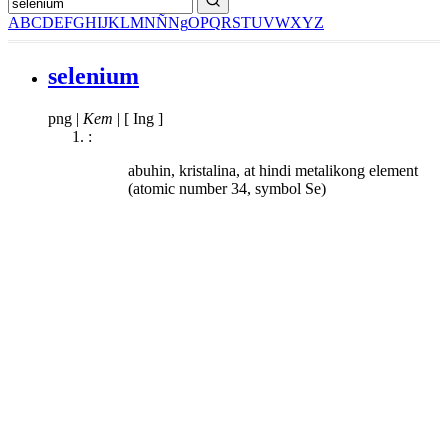
A
B
C
D
E
F
G
H
I
J
K
L
M
N
Ñ
Ng
O
P
Q
R
S
T
U
V
W
X
Y
Z
selenium
png
|
Kem
|
[ Ing ]
:
abuhin, kristalina, at hindi metalikong element
(atomic number 34, symbol Se)