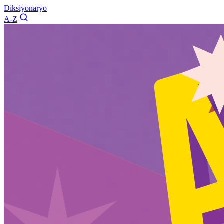
Diksiyonaryo
A-Z