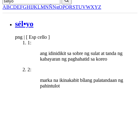
A
B
C
D
E
F
G
H
I
J
K
L
M
N
Ñ
Ng
O
P
Q
R
S
T
U
V
W
X
Y
Z
sél•yo
png
|
[ Esp cello ]
1:
ang idinidikit sa sobre ng sulat at tanda ng
kabayaran ng paghahatid sa koreo
2:
marka na ikinakabit bílang palatandaan ng
pahintulot