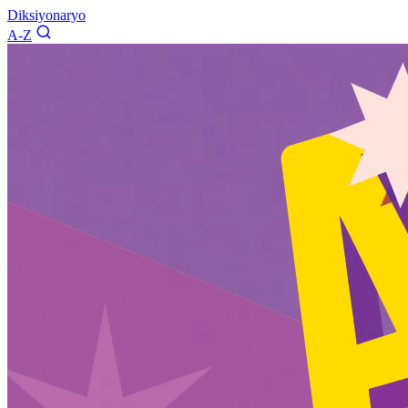
Diksiyonaryo
A-Z