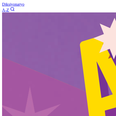
Diksiyonaryo
A-Z