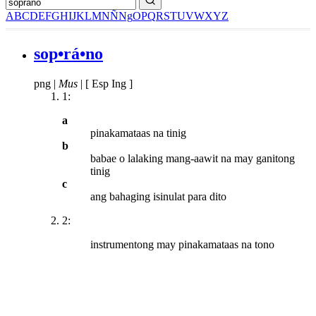
A
B
C
D
E
F
G
H
I
J
K
L
M
N
Ñ
Ng
O
P
Q
R
S
T
U
V
W
X
Y
Z
sop•rá•no
png
|
Mus
|
[ Esp Ing ]
1:
a
pinakamataas na tinig
b
babae o lalaking mang-aawit na may ganitong
tinig
c
ang bahaging isinulat para dito
2:
instrumentong may pinakamataas na tono