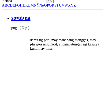
A
B
C
D
E
F
G
H
I
J
K
L
M
N
Ñ
Ng
O
P
Q
R
S
T
U
V
W
X
Y
Z
so•tá•na
png
|
[ Esp ]
:
damit ng pari, may mahabàng manggas, may
pliyeges ang likod, at pinapatungan ng kasulya
kung may misa