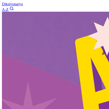
Diksiyonaryo
A-Z