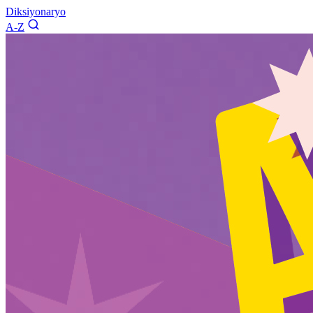
Diksiyonaryo
A-Z