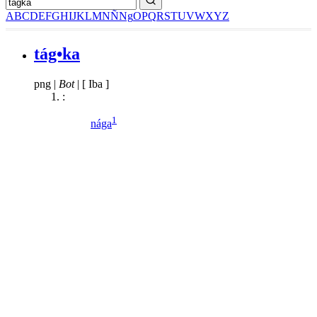
A
B
C
D
E
F
G
H
I
J
K
L
M
N
Ñ
Ng
O
P
Q
R
S
T
U
V
W
X
Y
Z
tág•ka
png
|
Bot
|
[ Iba ]
:
1
nága