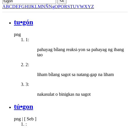
A
B
C
D
E
F
G
H
I
J
K
L
M
N
Ñ
Ng
O
P
Q
R
S
T
U
V
W
X
Y
Z
tu•gón
png
1:
pahayag bílang reaksi-yon sa pahayag ng ibang
tao
2:
liham bílang sagot sa natang-gap na liham
3:
nakasulat o binigkas na sagot
tú•gon
png
|
[ Seb ]
: