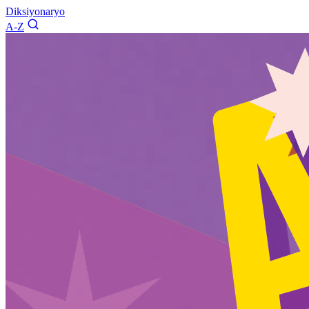
Diksiyonaryo
A-Z