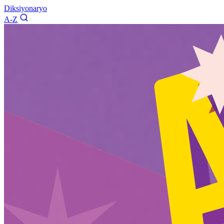
Diksiyonaryo
A-Z