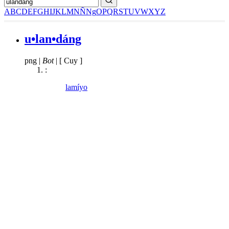
A
B
C
D
E
F
G
H
I
J
K
L
M
N
Ñ
Ng
O
P
Q
R
S
T
U
V
W
X
Y
Z
u•lan•dáng
png
|
Bot
|
[ Cuy ]
:
lamíyo