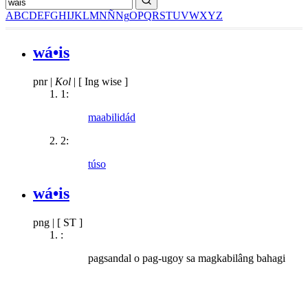
A
B
C
D
E
F
G
H
I
J
K
L
M
N
Ñ
Ng
O
P
Q
R
S
T
U
V
W
X
Y
Z
wá•is
pnr
|
Kol
|
[ Ing wise ]
1:
maabilidád
2:
túso
wá•is
png
|
[ ST ]
:
pagsandal o pag-ugoy sa magkabilâng bahagi