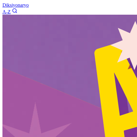
Diksiyonaryo
A-Z