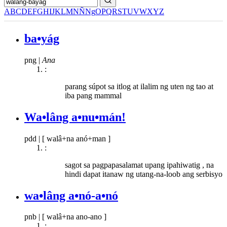
A
B
C
D
E
F
G
H
I
J
K
L
M
N
Ñ
Ng
O
P
Q
R
S
T
U
V
W
X
Y
Z
ba•yág
png
|
Ana
:
parang súpot sa itlog at ilalim ng uten ng tao at
iba pang mammal
Wa•lâng a•nu•mán!
pdd
|
[ walâ+na anó+man ]
:
sagot sa pagpapasalamat upang ipahiwatig , na
hindi dapat itanaw ng utang-na-loob ang serbisyo
wa•lâng a•nó-a•nó
pnb
|
[ walâ+na ano-ano ]
: