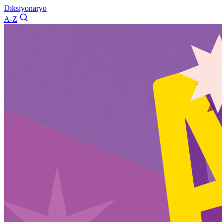
Diksiyonaryo
A-Z