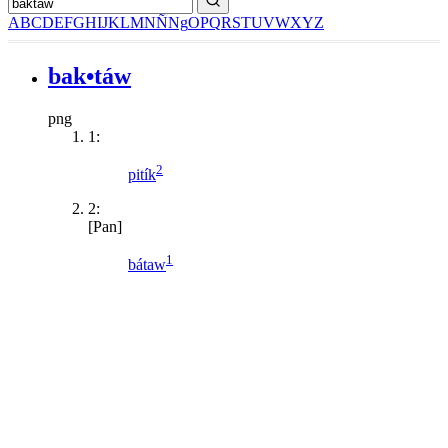
A
B
C
D
E
F
G
H
I
J
K
L
M
N
Ñ
Ng
O
P
Q
R
S
T
U
V
W
X
Y
Z
bak•táw
png
1:
2
pitík
2:
[Pan]
1
bátaw