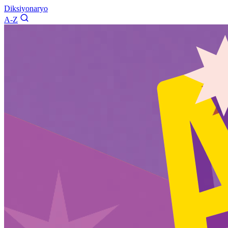
Diksiyonaryo
A-Z