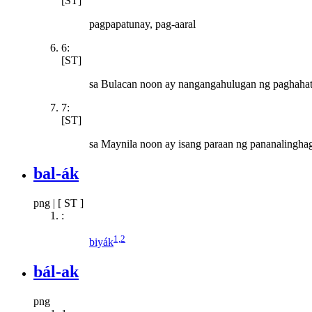
[ST]
pagpapatunay, pag-aaral
6:
[ST]
sa Bulacan noon ay nangangahulugan ng paghahat
7:
[ST]
sa Maynila noon ay isang paraan ng pananalingha
bal-ák
png
|
[ ST ]
:
1,2
biyák
bál-ak
png