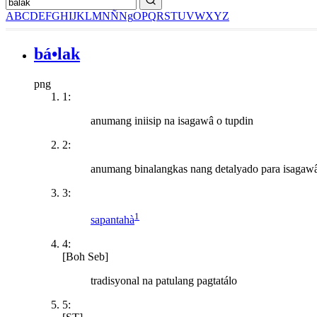
A
B
C
D
E
F
G
H
I
J
K
L
M
N
Ñ
Ng
O
P
Q
R
S
T
U
V
W
X
Y
Z
bá•lak
png
1:
anumang iniisip na isagawâ o tupdin
2:
anumang binalangkas nang detalyado para isagawâ
3:
1
sapantahà
4:
[Boh Seb]
tradisyonal na patulang pagtatálo
5: