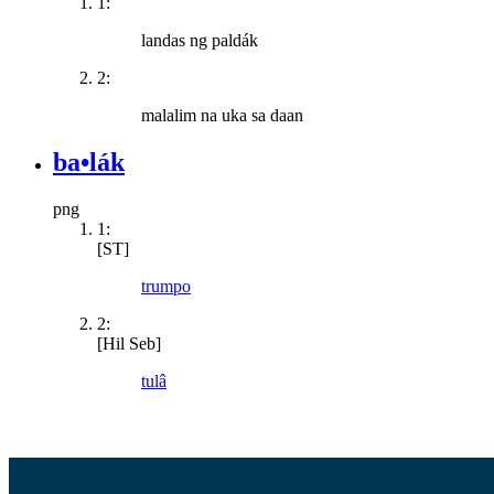
1:
landas ng paldák
2:
malalim na uka sa daan
ba•lák
png
1:
[ST]
trumpo
2:
[Hil Seb]
tulâ