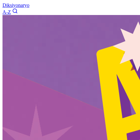
Diksiyonaryo
A-Z