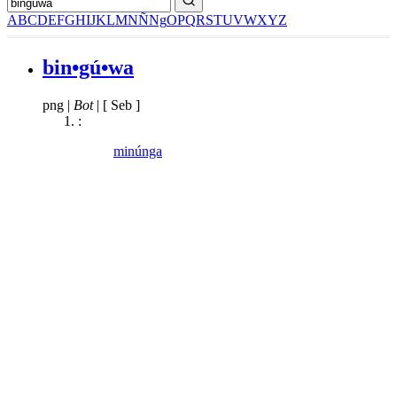
A
B
C
D
E
F
G
H
I
J
K
L
M
N
Ñ
Ng
O
P
Q
R
S
T
U
V
W
X
Y
Z
bin•gú•wa
png
|
Bot
|
[ Seb ]
:
minúnga