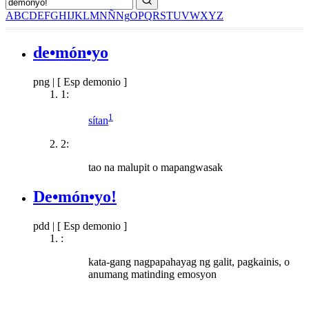
A
B
C
D
E
F
G
H
I
J
K
L
M
N
Ñ
Ng
O
P
Q
R
S
T
U
V
W
X
Y
Z
de•món•yo
png
|
[ Esp demonio ]
1:
1
sítan
2:
tao na malupit o mapangwasak
De•món•yo!
pdd
|
[ Esp demonio ]
:
kata-gang nagpapahayag ng galit, pagkainis, o
anumang matinding emosyon