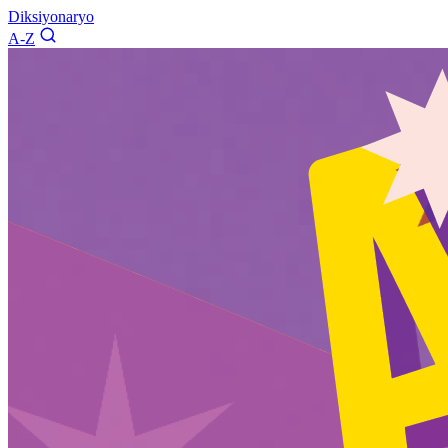
Diksiyonaryo
A-Z