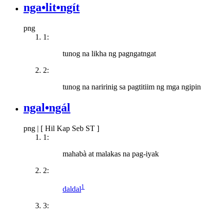
nga•lit•ngít
png
1:
tunog na likha ng pagngatngat
2:
tunog na naririnig sa pagtitiim ng mga ngipin
ngal•ngál
png
|
[ Hil Kap Seb ST ]
1:
mahabà at malakas na pag-iyak
2:
1
daldal
3: