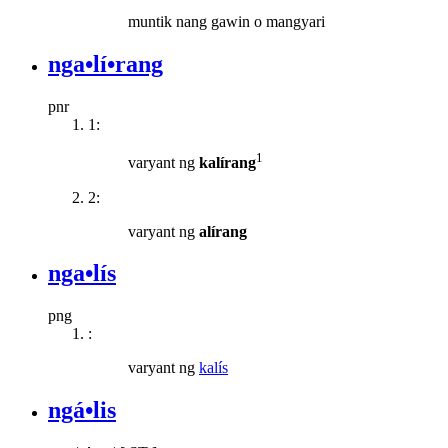
muntik nang gawin o mangyari
nga•lí•rang
pnr
1:
1
varyant ng
kalírang
2:
varyant ng
alírang
nga•lís
png
:
varyant ng
kalís
ngá•lis