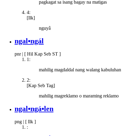
pagkagat sa isang bagay na matigas
4:
[Ilk]
nguyâ
ngal•ngál
pnr
|
[ Hil Kap Seb ST ]
1:
mahilig magdaldal nang walang kabuluhan
2:
[Kap Seb Tag]
mahilig magreklamo o maraming reklamo
ngal•ngá•len
png
|
[ Ilk ]
: