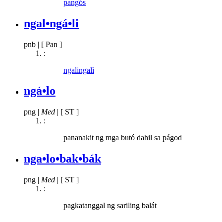
pangós
ngal•ngá•li
pnb
|
[ Pan ]
:
ngalingalì
ngá•lo
png
|
Med
|
[ ST ]
:
pananakit ng mga butó dahil sa págod
nga•lo•bak•bák
png
|
Med
|
[ ST ]
:
pagkatanggal ng sariling balát