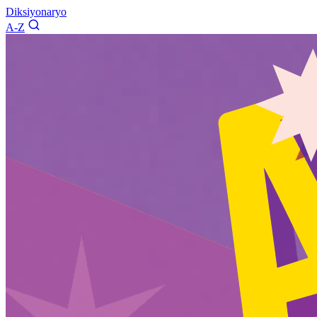
Diksiyonaryo
A-Z