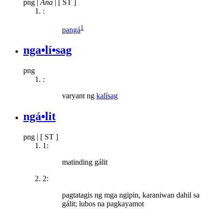
png
|
Ana
|
[ ST ]
:
1
pangá
nga•lí•sag
png
:
varyant ng
kalísag
ngá•lit
png
|
[ ST ]
1:
matinding gálit
2:
pagtatagis ng mga ngipin, karaniwan dahil sa
gálit; lubos na pagkayamot