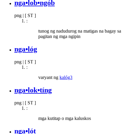
nga•lob•ngób
png
|
[ ST ]
:
tunog ng nadudurog na matigas na bagay sa
pagitan ng mga ngipin
nga•lóg
png
|
[ ST ]
:
varyant ng
kalóg3
nga•lok•tíng
png
|
[ ST ]
:
mga kutitap o mga kaluskos
nga•lót