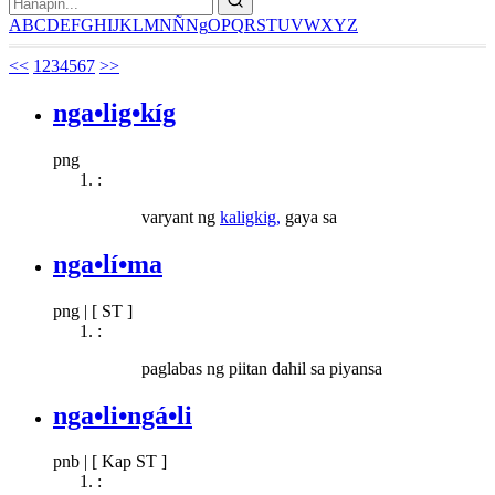
A
B
C
D
E
F
G
H
I
J
K
L
M
N
Ñ
Ng
O
P
Q
R
S
T
U
V
W
X
Y
Z
<<
1
2
3
4
5
6
7
>>
nga•lig•kíg
png
:
varyant ng
kaligkig,
gaya sa
nga•lí•ma
png
|
[ ST ]
:
paglabas ng piitan dahil sa piyansa
nga•li•ngá•li
pnb
|
[ Kap ST ]
: