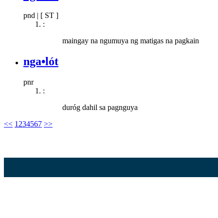
pnd
|
[ ST ]
:
maingay na ngumuya ng matigas na pagkain
nga•lót
pnr
:
duróg dahil sa pagnguya
<<
1
2
3
4
5
6
7
>>