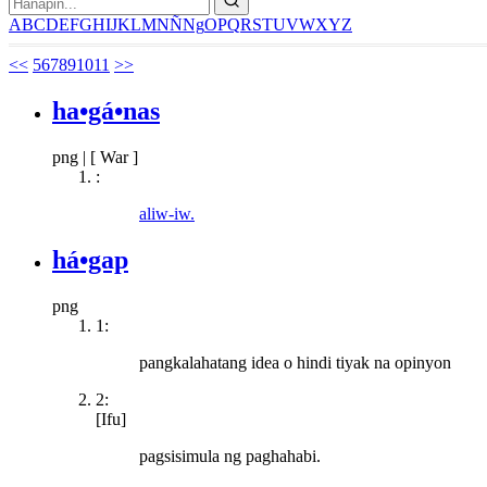
A
B
C
D
E
F
G
H
I
J
K
L
M
N
Ñ
Ng
O
P
Q
R
S
T
U
V
W
X
Y
Z
<<
5
6
7
8
9
10
11
>>
ha•gá•nas
png
|
[ War ]
:
aliw-iw.
há•gap
png
1:
pangkalahatang idea o hindi tiyak na opinyon
2:
[Ifu]
pagsisimula ng paghahabi.