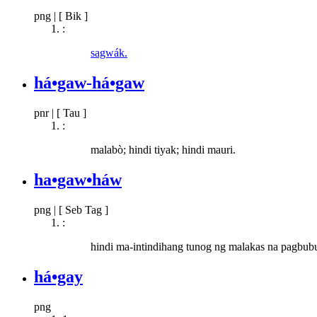
png
|
[ Bik ]
:
sagwák.
há•gaw-há•gaw
pnr
|
[ Tau ]
:
malabò; hindi tiyak; hindi mauri.
ha•gaw•háw
png
|
[ Seb Tag ]
:
hindi ma-intindihang tunog ng malakas na pagbub
há•gay
png