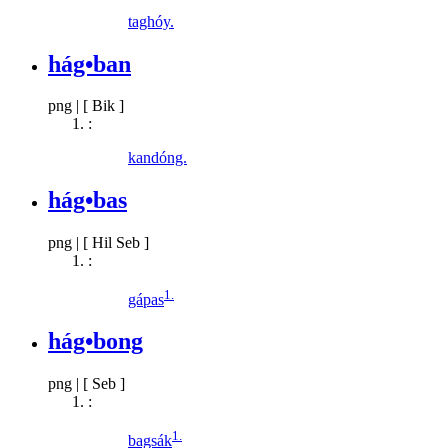
taghóy.
hág•ban
png
|
[ Bik ]
:
kandóng.
hág•bas
png
|
[ Hil Seb ]
:
1.
gápas
hág•bong
png
|
[ Seb ]
:
1.
bagsák