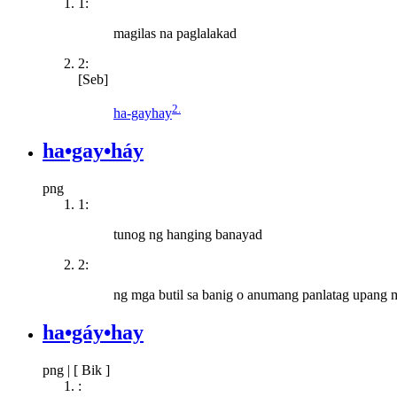
1:
magilas na paglalakad
2:
[Seb]
2.
ha-gayhay
ha•gay•háy
png
1:
tunog ng hanging banayad
2:
ng mga butil sa banig o anumang panlatag upang 
ha•gáy•hay
png
|
[ Bik ]
: