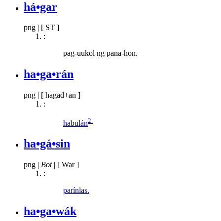
há•gar
png
|
[ ST ]
:
pag-uukol ng pana-hon.
ha•ga•rán
png
|
[ hagad+an ]
:
2.
habulán
ha•gá•sin
png
|
Bot
|
[ War ]
:
parínlas.
ha•ga•wák