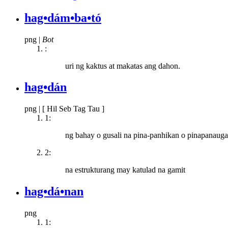
hag•dám•ba•tó
png
|
Bot
:
uri ng kaktus at makatas ang dahon.
hag•dán
png
|
[ Hil Seb Tag Tau ]
1:
ng bahay o gusali na pina-panhikan o pinapanaug
2:
na estrukturang may katulad na gamit
hag•dá•nan
png
1: