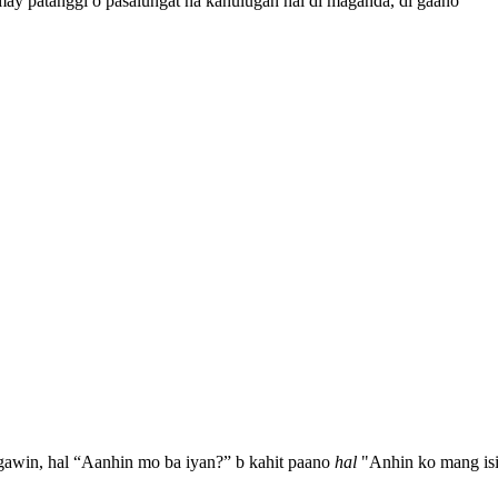
ay patanggi o pasalungat na kahulugan hal di maganda, di gaano
awin, hal “Aanhin mo ba iyan?” b kahit paano
hal
Anhin ko mang is