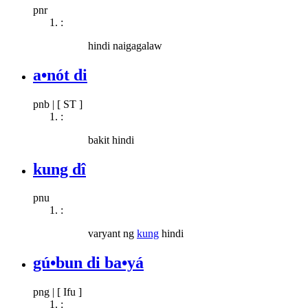
pnr
:
hindi naigagalaw
a•nót di
pnb
|
[ ST ]
:
bakit hindi
kung dî
pnu
:
varyant ng
kung
hindi
gú•bun di ba•yá
png
|
[ Ifu ]
: