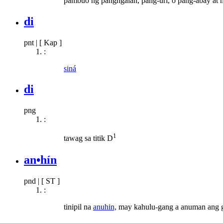
pambuo ng pangngalan, pang-uri, o pang-abay at m
di
pnt
|
[ Kap ]
:
siná
di
png
:
1
tawag sa titik D
an•hín
pnd
|
[ ST ]
:
tinipil na
anuhin,
may kahulu-gang a anuman ang g