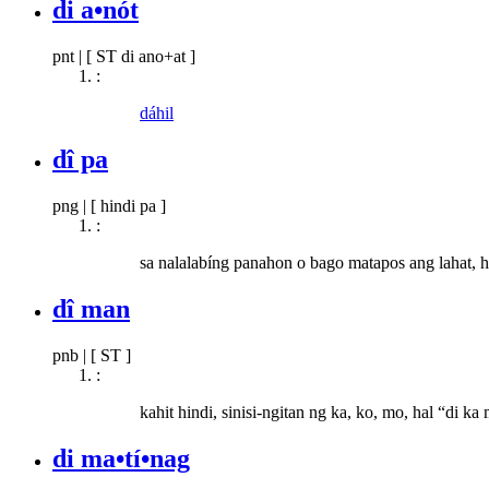
di a•nót
pnt
|
[ ST di ano+at ]
:
dáhil
dî pa
png
|
[ hindi pa ]
:
sa nalalabíng panahon o bago matapos ang lahat, h
dî man
pnb
|
[ ST ]
:
kahit hindi, sinisi-ngitan ng ka, ko, mo, hal “di 
di ma•tí•nag