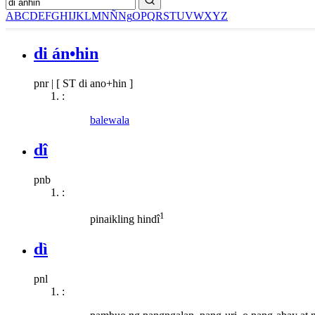
A
B
C
D
E
F
G
H
I
J
K
L
M
N
Ñ
Ng
O
P
Q
R
S
T
U
V
W
X
Y
Z
di án•hin
pnr
|
[ ST di ano+hin ]
:
balewala
dî
pnb
:
1
pinaikling hindî
dì
pnl
: