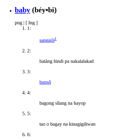
baby
(béy•bi)
png
|
[ Ing ]
1:
1
sanggól
2:
batàng hindi pa nakalalakad
3:
bunsô
4:
bagong sílang na hayop
5:
tao o bagay na kinagigiliwan
6: