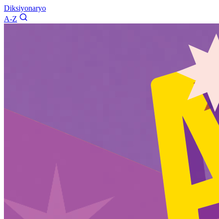
Diksiyonaryo
A-Z