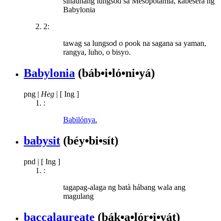
sinaunang lungsod sa Mesopotamia, kabesera ng
Babylonia
2:
tawag sa lungsod o pook na sagana sa yaman,
rangya, luho, o bisyo.
Babylonia
(báb•i•ló•ni•yá)
png
|
Heg
|
[ Ing ]
:
Babilónya.
babysit
(béy•bi•sít)
pnd
|
[ Ing ]
:
tagapag-alaga ng batà hábang wala ang
magulang
baccalaureate
(bák•a•lór•i•yát)