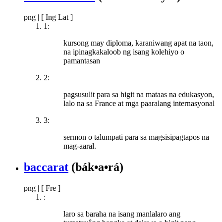
png
|
[ Ing Lat ]
1:
kursong may diploma, karaniwang apat na taon,
na ipinagkakaloob ng isang kolehiyo o
pamantasan
2:
pagsusulit para sa higit na mataas na edukasyon,
lalo na sa France at mga paaralang internasyonal
3:
sermon o talumpati para sa magsisipagtapos na
mag-aaral.
baccarat
(bák•a•rá)
png
|
[ Fre ]
:
laro sa baraha na isang manlalaro ang