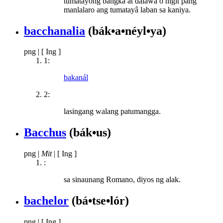
tumatayông bangka at dalawa o higit pang
manlalaro ang tumatayâ laban sa kaniya.
bacchanalia
(bák•a•néyl•ya)
png
|
[ Ing ]
1:
bakanál
2:
lasingang walang patumangga.
Bacchus
(bák•us)
png
|
Mit
|
[ Ing ]
:
sa sinaunang Romano, diyos ng alak.
bachelor
(bá•tse•lór)
png
|
[ Ing ]