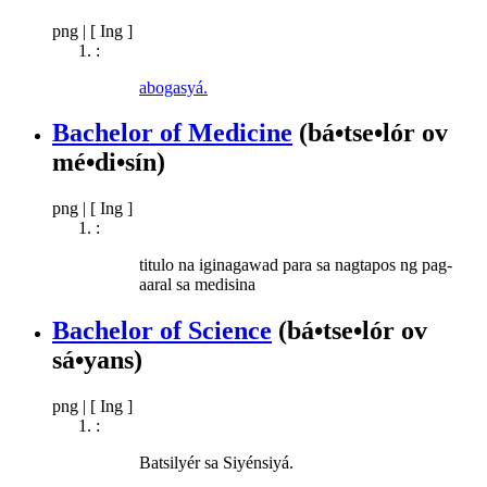
png
|
[ Ing ]
:
abogasyá.
Bachelor of Medicine
(bá•tse•lór ov
mé•di•sín)
png
|
[ Ing ]
:
titulo na iginagawad para sa nagtapos ng pag-
aaral sa medisina
Bachelor of Science
(bá•tse•lór ov
sá•yans)
png
|
[ Ing ]
:
Batsilyér sa Siyénsiyá.