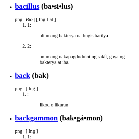
bacillus
(ba•sí•lus)
png
|
Bio
|
[ Ing Lat ]
1:
alinmang bakterya na hugis barilya
2:
anumang nakapagdudulot ng sakít, gaya ng
bakterya at iba.
back
(bak)
png
|
[ Ing ]
:
likod o likuran
backgammon
(bak•gá•mon)
png
|
[ Ing ]
1: