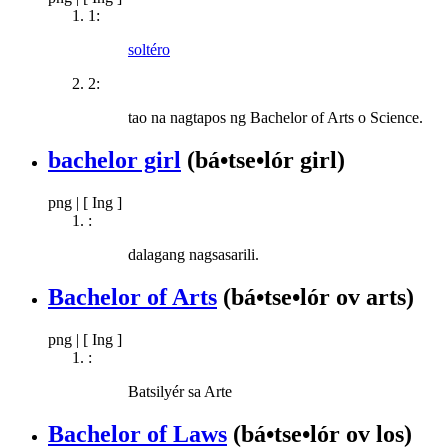
1:
soltéro
2:
tao na nagtapos ng Bachelor of Arts o Science.
bachelor girl
(bá•tse•lór girl)
png
|
[ Ing ]
:
dalagang nagsasarili.
Bachelor of Arts
(bá•tse•lór ov arts)
png
|
[ Ing ]
:
Batsilyér sa Arte
Bachelor of Laws
(bá•tse•lór ov los)