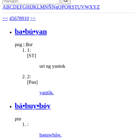
A
B
C
D
E
F
G
H
I
J
K
L
M
N
Ñ
Ng
O
P
Q
R
S
T
U
V
W
X
Y
Z
<<
4
5
6
7
8
9
10
>>
ba•bú•yan
png
|
Bot
1:
[ST]
uri ng yantok
2:
[Pan]
yantók.
bá•buy•bóy
pnr
:
bagawbáw.