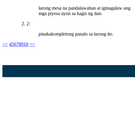
larong mesa na pandalawahan at iginagalaw ang
mga piyesa ayon sa hagis ng dais
2:
pinakakompletong panalo sa larong ito.
<<
4
5
6
7
8
9
10
>>