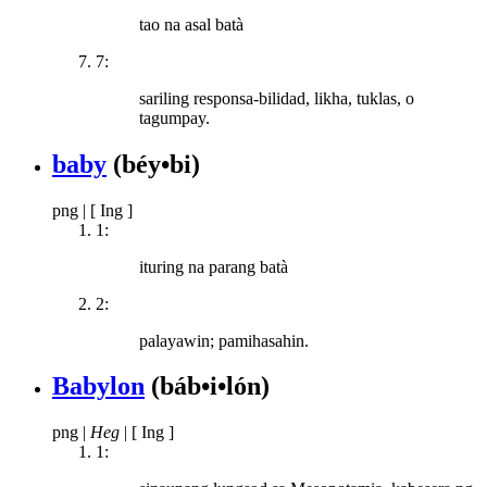
tao na asal batà
7:
sariling responsa-bilidad, likha, tuklas, o
tagumpay.
baby
(béy•bi)
png
|
[ Ing ]
1:
ituring na parang batà
2:
palayawin; pamihasahin.
Babylon
(báb•i•lón)
png
|
Heg
|
[ Ing ]
1: