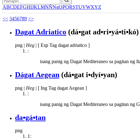
A
B
C
D
E
F
G
H
I
J
K
L
M
N
Ñ
Ng
O
P
Q
R
S
T
U
V
W
X
Y
Z
<<
3
4
5
6
7
8
9
>>
Dagat Adriatico
(dá•gat ad•ri•yá•ti•kó)
png
|
Heg
|
[ Esp Tag dagat adriatico ]
:
isang panig ng Dagat Mediteraneo sa pagitan ng I
Dágat Aegean
(dá•gat i•dyí•yan)
png
|
Heg
|
[ Ing Tag dagat Aegean ]
:
isang panig ng Dagat Mediteraneo sa pagitan ng G
da•gá•tan
png
1: