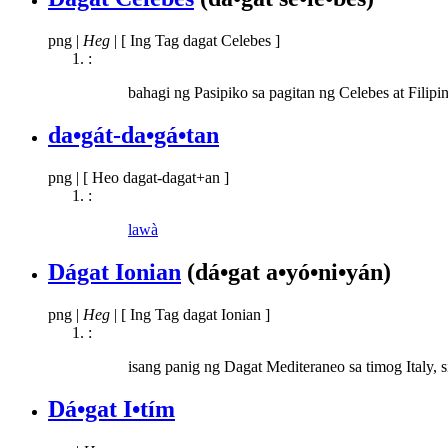
png
|
Heg
|
[ Ing Tag dagat Celebes ]
:
bahagi ng Pasipiko sa pagitan ng Celebes at Filipi
da•gát-da•gá•tan
png
|
[ Heo dagat-dagat+an ]
:
lawà
Dágat Ionian
(dá•gat a•yó•ni•yán)
png
|
Heg
|
[ Ing Tag dagat Ionian ]
:
isang panig ng Dagat Mediteraneo sa timog Italy, s
Dá•gat I•tím