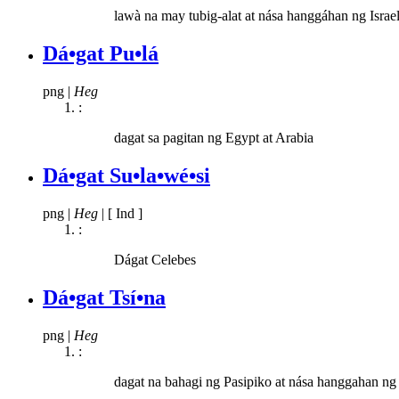
lawà na may tubig-alat at nása hanggáhan ng Israel
Dá•gat Pu•lá
png
|
Heg
:
dagat sa pagitan ng Egypt at Arabia
Dá•gat Su•la•wé•si
png
|
Heg
|
[ Ind ]
:
Dágat Celebes
Dá•gat Tsí•na
png
|
Heg
:
dagat na bahagi ng Pasipiko at nása hanggahan ng