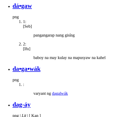
dá•gaw
png
1:
[Seb]
pangangarap nang gisíng
2:
[Ifu]
baboy na may kulay na mapusyaw na kahel
da•ga•wák
png
:
varyant ng
dagalwák
dag-áy
png
|
Lit
|
[ Kan ]