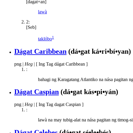
[dagat+an]
lawà
2:
[Seb]
1
taklóbo
Dágat Caribbean
(dá•gat ká•ri•bí•yan)
png
|
Heg
|
[ Ing Tag dágat Caribbean ]
:
bahagi ng Karagatang Atlantiko na nása pagitan n
Dágat Caspian
(dá•gat kás•pi•yán)
png
|
Heg
|
[ Ing Tag dagat Caspian ]
:
lawà na may tubig-alat na nása pagitan ng timog-s
Dágat Celebes
(dá•gat sé•le•bés)