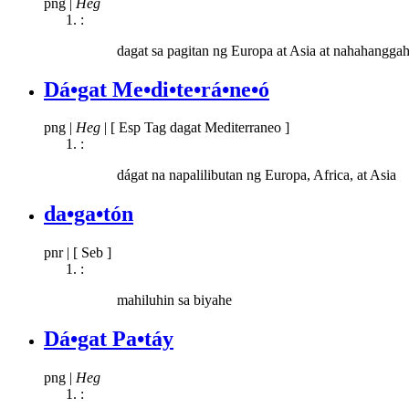
png
|
Heg
:
dagat sa pagitan ng Europa at Asia at nahahangg
Dá•gat Me•di•te•rá•ne•ó
png
|
Heg
|
[ Esp Tag dagat Mediterraneo ]
:
dágat na napalilibutan ng Europa, Africa, at Asia
da•ga•tón
pnr
|
[ Seb ]
:
mahiluhin sa biyahe
Dá•gat Pa•táy
png
|
Heg
: