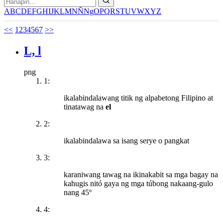
A
B
C
D
E
F
G
H
I
J
K
L
M
N
Ñ
Ng
O
P
Q
R
S
T
U
V
W
X
Y
Z
<<
1
2
3
4
5
6
7
>>
L, l
png
1:
ikalabindalawang titik ng alpabetong Filipino at
tinatawag na
el
2:
ikalabindalawa sa isang serye o pangkat
3:
karaniwang tawag na ikinakabit sa mga bagay na
kahugis nitó gaya ng mga túbong nakaang-gulo
nang 45º
4: