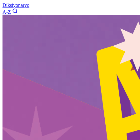
Diksiyonaryo
A-Z