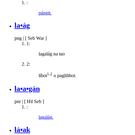
:
pángit.
la•ág
png
|
[ Seb War ]
1:
lagalág na tao
2:
1-2
líbot
o paglilibot.
la•a•gán
pnr
|
[ Hil Seb ]
:
lagalág.
lá•ak