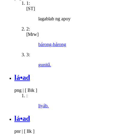
1:
[ST]
lagablab ng apoy
2:
[Mrw]
bárong-bárong
3:
gunitâ.
lá•ad
png
|
[ Bik ]
:
liyáb.
lá•ad
pnr
|
[ Ilk ]