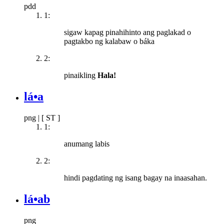
pdd
1:
sigaw kapag pinahihinto ang paglakad o
pagtakbo ng kalabaw o báka
2:
pinaikling
Hala!
lá•a
png
|
[ ST ]
1:
anumang labis
2:
hindi pagdating ng isang bagay na inaasahan.
lá•ab
png