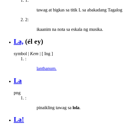
1:
tawag at bigkas sa titik L sa abakadang Tagalog
2:
ikaanim na nota sa eskala ng musika.
La,
(él ey)
symbol
|
Kem
|
[ Ing ]
:
lanthanum.
La
png
:
pinaikling tawag sa
lola
.
La!