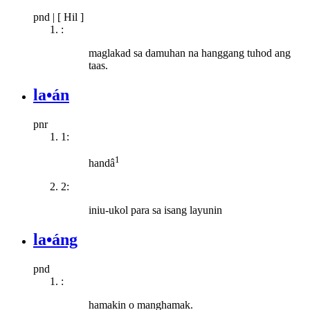
pnd
|
[ Hil ]
:
maglakad sa damuhan na hanggang tuhod ang
taas.
la•án
pnr
1:
1
handâ
2:
iniu-ukol para sa isang layunin
la•áng
pnd
:
hamakin o manghamak.