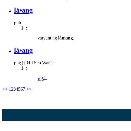
lá•ang
pnb
:
varyant ng
lámang
.
lá•ang
png
|
[ Hil Seb War ]
:
1.
silò
<<
1
2
3
4
5
6
7
>>