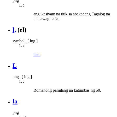
png
:
ang ikasiyam na titik sa abakadang Tagalog na
tinatawag na
la
.
l,
(el)
symbol
|
[ Ing ]
:
liter.
L
png
|
[ Ing ]
:
Romanong pamilang na katumbas ng 50.
la
png