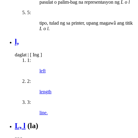
pasulat o palim-bag na representasyon ng
L o l
5:
tipo, tulad ng sa printer, upang magawâ ang titik
L o l
.
l,
daglat
|
[ Ing ]
1:
left
2:
length
3:
line.
L, l
(la)