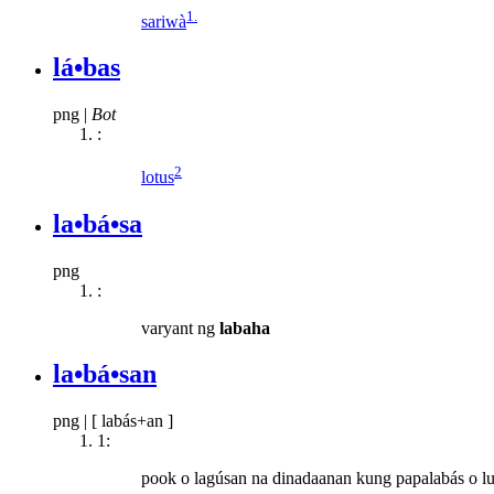
1.
sariwà
lá•bas
png
|
Bot
:
2
lotus
la•bá•sa
png
:
varyant ng
labaha
la•bá•san
png
|
[ labás+an ]
1:
pook o lagúsan na dinadaanan kung papalabás o l