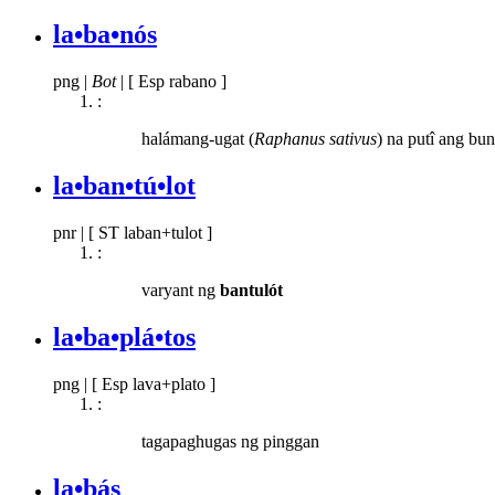
la•ba•nós
png
|
Bot
|
[ Esp rabano ]
:
halámang-ugat (
Raphanus sativus
) na putî ang bu
la•ban•tú•lot
pnr
|
[ ST laban+tulot ]
:
varyant ng
bantulót
la•ba•plá•tos
png
|
[ Esp lava+plato ]
:
tagapaghugas ng pinggan
la•bás