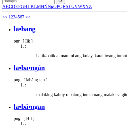
A
B
C
D
E
F
G
H
I
J
K
L
M
N
Ñ
Ng
O
P
Q
R
S
T
U
V
W
X
Y
Z
<<
1
2
3
4
5
6
7
>>
lá•bang
pnr
|
[ Ilk ]
:
batík-batík at marami ang kulay, karaniwang tumu
la•ba•ngán
png
|
[ labáng+an ]
:
malakíng kahoy o batóng inuka nang malakí sa git
la•bá•ngan
png
|
[ Hil ]
: