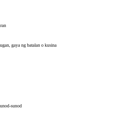
uran
lugan, gaya ng batalan o kusina
 sunod-sunod