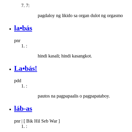
7:
pagdaloy ng likido sa organ dulot ng orgasmo
la•bás
pnr
:
hindi kasali; hindi kasangkot.
La•bás!
pdd
:
pautos na pagpapaalis o pagpapataboy.
láb-as
pnr
|
[ Bik Hil Seb War ]
: