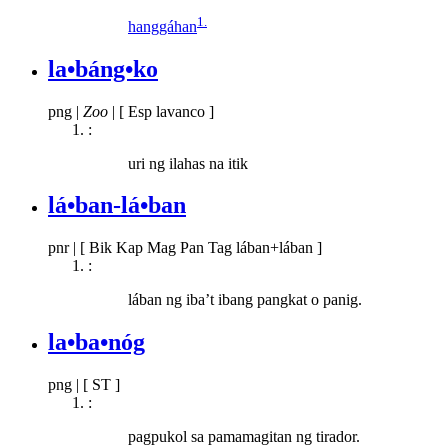
1.
hanggáhan
la•báng•ko
png
|
Zoo
|
[ Esp lavanco ]
:
uri ng ilahas na itik
lá•ban-lá•ban
pnr
|
[ Bik Kap Mag Pan Tag lában+lában ]
:
lában ng iba’t ibang pangkat o panig.
la•ba•nóg
png
|
[ ST ]
:
pagpukol sa pamamagitan ng tirador.