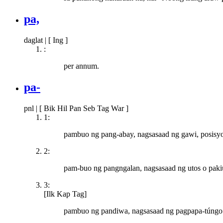
pa,
daglat
|
[ Ing ]
:
per annum.
pa-
pnl
|
[ Bik Hil Pan Seb Tag War ]
1:
pambuo ng pang-abay, nagsasaad ng gawi, posisyon
2:
pam-buo ng pangngalan, nagsasaad ng utos o pakiu
3:
[Ilk Kap Tag]
pambuo ng pandiwa, nagsasaad ng pagpapa-túngo sa