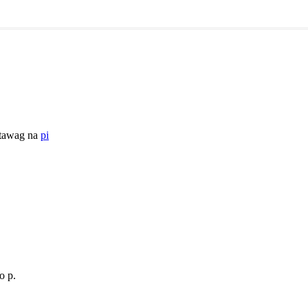
natawag na
pi
o p.