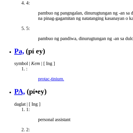
4:
pambuo ng pangngalan, dinurugtungan ng -an sa du
na pinag-gagamitan ng natatanging kasanayan o ka
5:
pambuo ng pandiwa, dinurugtungan ng -an sa dulo 
Pa,
(pí ey)
symbol
|
Kem
|
[ Ing ]
:
protac-tinium.
PA,
(pí•ey)
daglat
|
[ Ing ]
1:
personal assistant
2: