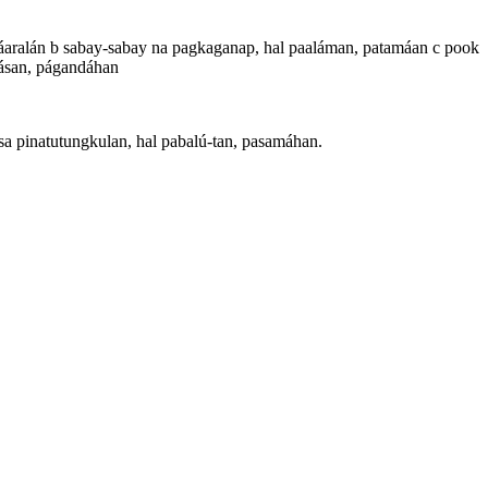
páaralán b sabay-sabay na pagkaganap, hal paaláman, patamáan c pook
kásan, págandáhan
a pinatutungkulan, hal pabalú-tan, pasamáhan.