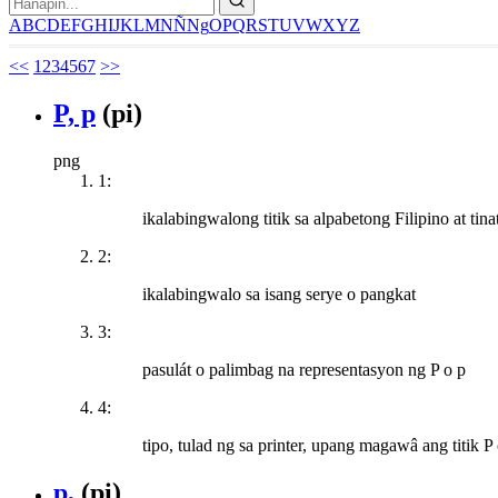
A
B
C
D
E
F
G
H
I
J
K
L
M
N
Ñ
Ng
O
P
Q
R
S
T
U
V
W
X
Y
Z
<<
1
2
3
4
5
6
7
>>
P, p
(pi)
png
1:
ikalabingwalong titik sa alpabetong Filipino at ti
2:
ikalabingwalo sa isang serye o pangkat
3:
pasulát o palimbag na representasyon ng P o p
4:
tipo, tulad ng sa printer, upang magawâ ang titik P 
p,
(pi)