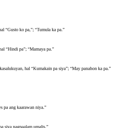
hal “Gusto ko pa,”; “Tumula ka pa.”
 hal “Hindi pa”; “Mamaya pa.”
kasalukuyan, hal “Kumakain pa siya”; “May panahon ka pa.”
es pa ang kaarawan niya.”
pa siya nagpaalam umalis.”