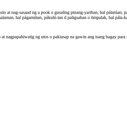
lo at nag-sasaad ng a pook o gusaling pinang-yarihan, hal pálarúan, 
alaman, hal págamútan, pákulú-tan d paligsahan o timpalak, hal pála-
at nagpapahiwatig ng utos o pakiusap na gawin ang isang bagay para s