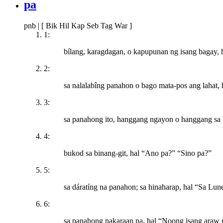
pa
pnb
|
[ Bik Hil Kap Seb Tag War ]
1:
bílang, karagdagan, o kapupunan ng isang bagay, 
2:
sa nalalabîng panahon o bago mata-pos ang lahat,
3:
sa panahong ito, hanggang ngayon o hanggang sa 
4:
bukod sa binang-git, hal “Ano pa?” “Sino pa?”
5:
sa dáratíng na panahon; sa hinaharap, hal “Sa Lun
6:
sa panahong nakaraan na, hal “Noong isang araw 