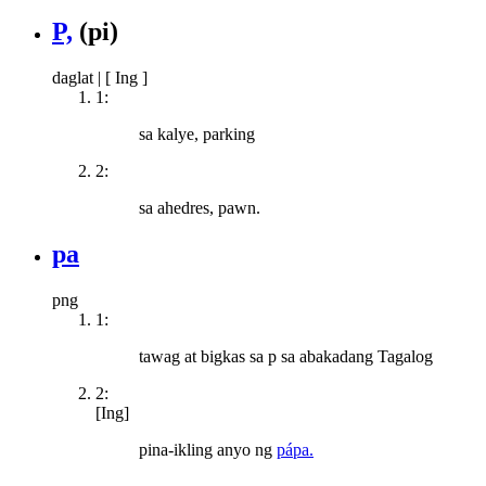
P,
(pi)
daglat
|
[ Ing ]
1:
sa kalye, parking
2:
sa ahedres, pawn.
pa
png
1:
tawag at bigkas sa p sa abakadang Tagalog
2:
[Ing]
pina-ikling anyo ng
pápa.