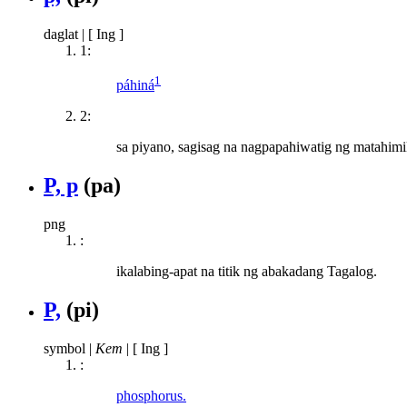
daglat
|
[ Ing ]
1:
1
páhiná
2:
sa piyano, sagisag na nagpapahiwatig ng matahim
P, p
(pa)
png
:
ikalabing-apat na titik ng abakadang Tagalog.
P,
(pi)
symbol
|
Kem
|
[ Ing ]
:
phosphorus.