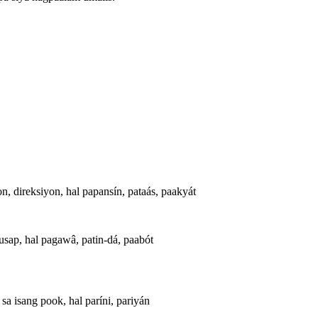
, direksiyon, hal papansín, pataás, paakyát
sap, hal pagawâ, patin-dá, paabót
 isang pook, hal paríni, pariyán